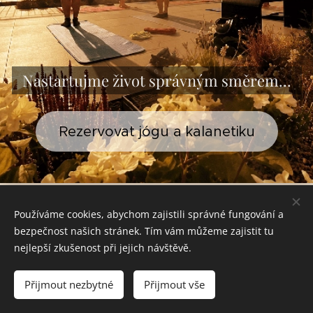
Nastartujme život správným směrem...
Rezervovat jógu a kalanetiku
Všeobecné obchodní podmínky
Ochrana
Používáme cookies, abychom zajistili správné fungování a
bezpečnost našich stránek. Tím vám můžeme zajistit tu
osobních údajů
nejlepší zkušenost při jejich návštěvě.
Přijmout nezbytné
Přijmout vše
Vytvořeno službou
Webnode
Cookies