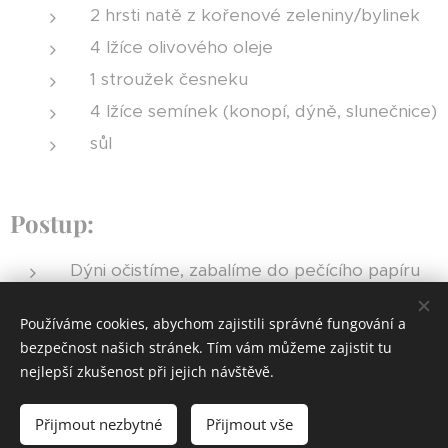
2 hrsti natě z kořenové zeleniny/bylinek
4 lžíce olivového oleje
1 stroužek česneku
4 lžíce semínek (konopí, dýně, slunečnice)
sůl
Postup:
Dýni očistíme, zabalíme do pečícího papíru
(případně alobalu, ale pozor na hliník) a
pečeme vcelku při 180 °C do změknutí.
Používáme cookies, abychom zajistili správné fungování a
bezpečnost našich stránek. Tím vám můžeme zajistit tu
Upečenou dýni rozkrojíme a vydlabeme
nejlepší zkušenost při jejich návštěvě.
semínka (použijeme do vývaru).
Těstoviny uvaříme podle návodu na obalu a
Přijmout nezbytné
Přijmout vše
vodu slijeme.