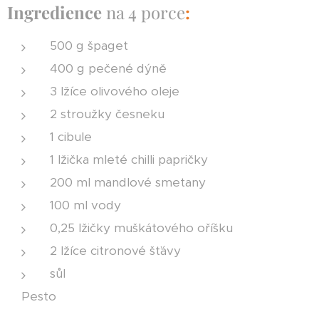
Ingredience
na 4 porce
:
500 g špaget
400 g pečené dýně
3 lžíce olivového oleje
2 stroužky česneku
1 cibule
1 lžička mleté chilli papričky
200 ml mandlové smetany
100 ml vody
0,25 lžičky muškátového oříšku
2 lžíce citronové šťávy
sůl
Pesto